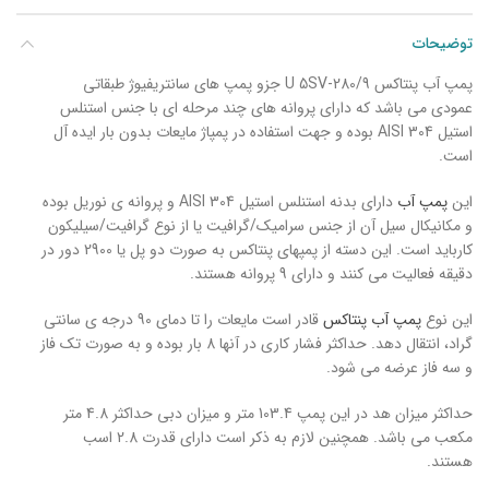
توضیحات
پمپ آب پنتاکس U 5SV-280/9 جزو پمپ های سانتریفیوژ طبقاتی
عمودی می باشد که دارای پروانه های چند مرحله ای با جنس استنلس
استیل AISI 304 بوده و جهت استفاده در پمپاژ مایعات بدون بار ایده آل
است.
این
پمپ آب
دارای بدنه استنلس استیل AISI 304 و پروانه ی نوریل بوده
و مکانیکال سیل آن از جنس سرامیک/گرافیت یا از نوع گرافیت/سیلیکون
کارباید است. این دسته از پمپهای پنتاکس به صورت دو پل یا 2900 دور در
دقیقه فعالیت می کنند و دارای 9 پروانه هستند.
این نوع
پمپ آب پنتاکس
قادر است مایعات را تا دمای 90 درجه ی سانتی
گراد، انتقال دهد. حداکثر فشار کاری در آنها 8 بار بوده و به صورت تک فاز
و سه فاز عرضه می شود.
حداکثر میزان هد در این پمپ 103.4 متر و میزان دبی حداکثر 4.8 متر
مکعب می باشد. همچنین لازم به ذکر است دارای قدرت 2.8 اسب
هستند.