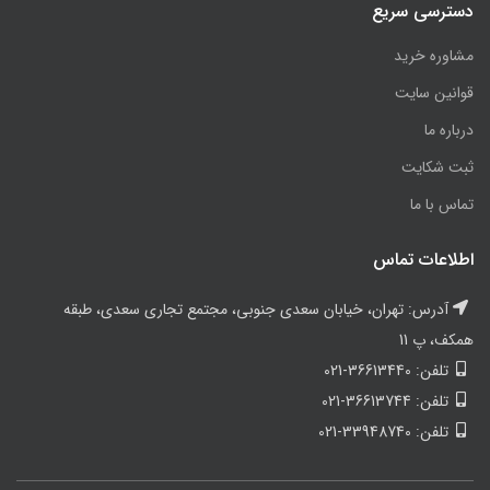
دسترسی سریع
مشاوره خرید
قوانین سایت
درباره ما
ثبت شکایت
تماس با ما
اطلاعات تماس
آدرس: تهران، خیابان سعدی جنوبی، مجتمع تجاری سعدی، طبقه
همکف، پ 11
تلفن: 36613440-021
تلفن: 36613744-021
تلفن: 33948740-021