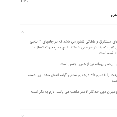
ایتالیا
ندی
پمپ آب پنتاکس 4S 50/7 جزو پمپ های مستغرق و طبقاتی شناور می باشد که در چاههای 4 اینچی
ای شیر یکطرفه در خروجی هستند. فلنچ پمپ جهت اتصال به
 بوده و پروانه نیز از همین جنس است.
قادر است مایعات را تا دمای 35 درجه ی سانتی گراد، انتقال دهد. این دسته
ند.
حداکثر میزان هد در این پمپ 47 متر و میزان دبی حداکثر 3 متر مکعب می باشد. لازم به ذکر است
4