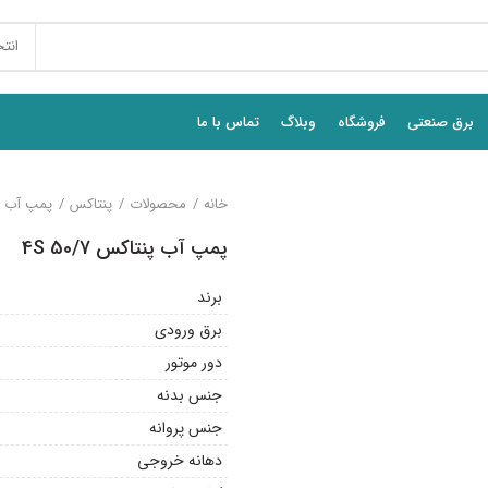
انت
برق صنعتی
فروشگاه
وبلاگ
تماس با ما
خانه
محصولات
پنتاکس
پمپ آب ش
پمپ آب پنتاکس 4S 50/7
برند
برق ورودی
دور موتور
جنس بدنه
جنس پروانه
دهانه خروجی