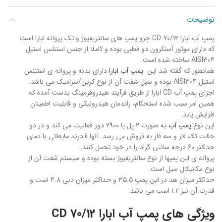
توضیحات
پمپ آب ابارا CD 70/12 جزو پمپ های سانتریفیوژ و تک پروانه ابارا است
که دارای موتور آسنکرون دو قطبی بوده و کاملا از جنس استنلس استیل
AISI304 ساخته شده است.
همانطور که گفته شد این
پمپ آب ابارا
دارای بدنه و پروانه ی استنلس
استیل AISI304 بوده و سیل شفت آن از نوع کربن/سرامیک می باشد.
اجزای پمپ آب CD ابارا از طریق فرآیند هیدروفرمینگ بدست آمده که
همین امر سبب شده استحکام، راندمان هیدرولیکی و قابلیت اطمینان
افزایش یابد.
این نوع
پمپ آب
به صورت 2 پل یا 2900 دور فعالیت می کند و در دو
حالت تک فاز و سه فاز به فروش می رسد. آنها قادرند مایعاتی با دمای
حداکثر 60 درجه سانتی گراد را در خود تحمل کنند.
پروانه ی این پمپها از نوع سانتریفیوژ بسته بوده و سیستم شفت آن از
نوع مکانیکال سیل است.
حداکثر میزان هد در این پمپ 35.5 و حداکثر میزان دبی 4.8 است و
قدرت آن نیز 1.2 اسب می باشد.
ویژگی های پمپ آب ابارا CD 70/12