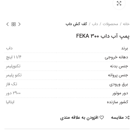
بزرگنمایی تصویر
خانه
محصولات
داب
کف کش داب
پمپ آب داب FEKA 300
برند
داب
دهانه خروجی
1/4 1 اینچ
جنس بدنه
تکنوپلیمر
جنس پروانه
تکنو پلیمر
برق ورودی
تک فاز
دور موتور
2900 دور
کشور سازنده
ایتالیا
مقایسه
افزودن به علاقه مندی