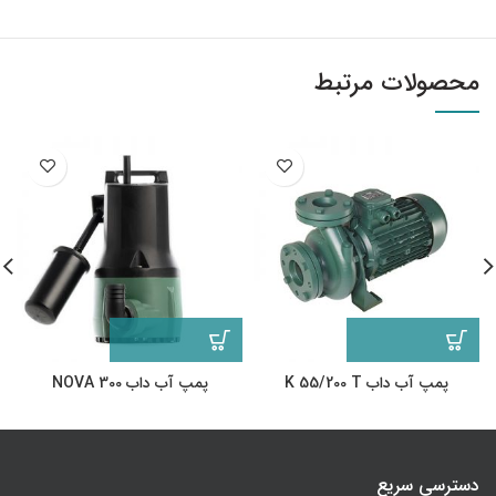
محصولات مرتبط
پمپ آب داب K 55/200 T
پمپ آب داب NOVA 300
دسترسی سریع