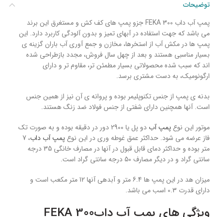
توضیحات
پمپ آب داب FEKA 300 جزو پمپ های کف کش و مستغرق این برند
می باشد که جهت استفاده در آبهای تمیز و بدون آلودگی کاربرد دارد. این
پمپ ها در مکش آب از استخرها، مخازن و جمع آوری آب باران گزینه ی
بسیار مناسبی هستند و بعد از چهل سال فروش، مجدد بازطراحی شده
اند که سبب شده محصولاتی بسیار مطمئن تر، مقاوم تر و دارای
ارگونومیک، به دست مشتری برسد.
بدنه ی پمپ از جنس تکنوپلیمر بوده و پروانه ی آن نیز از همین جنس
است. آنها همچنین دارای شفتی از جنس فولاد ضد زنگ هستند.
موتور این نوع
پمپ آب
دو پل یا 2900 دور در دقیقه بوده و به صورت تک
فاز عرضه می شود. حداکثر عمق غوطه وری در این نوع
پمپ آب داب
، 7
متر بوده و حداکثر دمای قابل قبول در آنها در مصارف خانگی 35 درجه
سانتی گراد و در دیگر مصارف 50 درجه سانتی گراد است.
میزان هد در این پمپ ها 6.4 متر و آبدهی آنها 12 متر مکعب است و
دارای قدرت 0.3 اسب می باشد.
ویژگی های پمپ آب دابFEKA 300