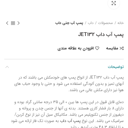
بزرگنمایی تصویر
خانه
محصولات
داب
پمپ آب جتی داب
پمپ آب داب JET132
مقایسه
افزودن به علاقه مندی
توضیحات
پمپ آب داب JET132 از انواع پمپ های خودمکش می باشند که در
آبهای تمیز و بدون آلودگی استفاده می شود و حتی با وجود حباب های
هوا نیز دارای مکش عالی می باشند.
دمای قابل قبول در این پمپ ها بین 0 الی 35 درجه سانتی گراد بوده و
دارای 8 بار فشار کاری هستند. بدنه ی آنها از جنس چدن و پروانه و
دیفیوزر از جنس تکنوپلیمر می باشد. مکانیکال سیل آن نیز از نوع کربن/
سرامیک می باشد. این نوع
پمپ آب داب
به صورت تک فاز ارائه می شود
و تا ارتفاع 48.3 متری آبدهی دارد.