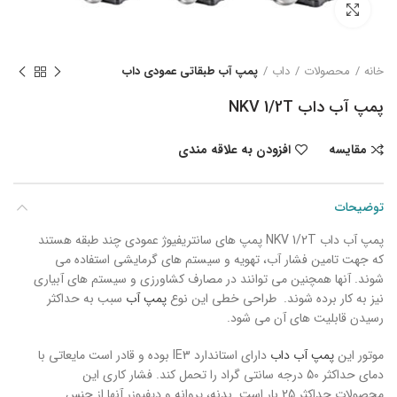
بزرگنمایی تصویر
خانه
محصولات
داب
پمپ آب طبقاتی عمودی داب
پمپ آب داب NKV 1/2T
مقایسه
افزودن به علاقه مندی
توضیحات
پمپ آب داب NKV 1/2T پمپ های سانتریفیوژ عمودی چند طبقه هستند
که جهت تامین فشار آب، تهویه و سیستم های گرمایشی استفاده می
شوند. آنها همچنین می توانند در مصارف کشاورزی و سیستم های آبیاری
نیز به کار برده شوند. طراحی خطی این نوع
پمپ آب
سبب به حداکثر
رسیدن قابلیت های آن می شود.
موتور این
پمپ آب داب
دارای استاندارد IE3 بوده و قادر است مایعاتی با
دمای حداکثر 50 درجه سانتی گراد را تحمل کند. فشار کاری این
محصولات حداکثر 25 بار است. بدنه، پروانه و دیفیوزر آنها از جنس