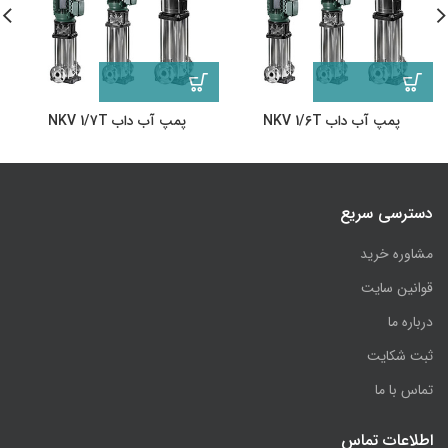
پمپ آب داب NKV 1/6T
پمپ آب داب NKV 1/7T
دسترسی سریع
مشاوره خرید
قوانین سایت
درباره ما
ثبت شکایت
تماس با ما
اطلاعات تماس