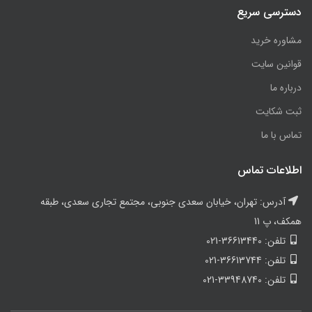
دسترسی سریع
مشاوره خرید
قوانین سایت
درباره ما
ثبت شکایت
تماس با ما
اطلاعات تماس
آدرس: تهران، خیابان سعدی جنوبی، مجتمع تجاری سعدی، طبقه
همکف، پ 11
تلفن: 36613440-021
تلفن: 36613744-021
تلفن: 33948740-021