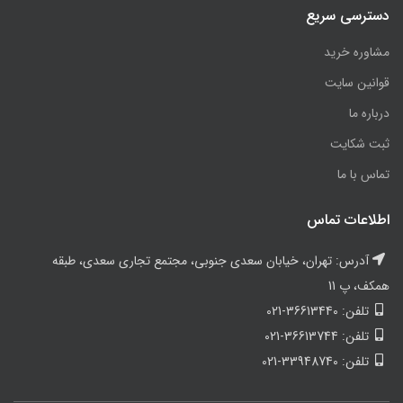
دسترسی سریع
مشاوره خرید
قوانین سایت
درباره ما
ثبت شکایت
تماس با ما
اطلاعات تماس
آدرس: تهران، خیابان سعدی جنوبی، مجتمع تجاری سعدی، طبقه
همکف، پ 11
تلفن: 36613440-021
تلفن: 36613744-021
تلفن: 33948740-021