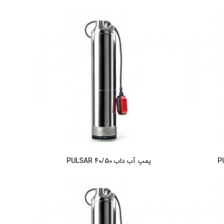
پمپ آب داب PULSAR 40/50
ر
اطلاعات بیشتر