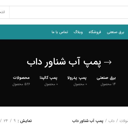
انت
برق صنعتی
فروشگاه
وبلاگ
تماس با ما
پمپ آب شناور داب
برق صنعتی
پمپ پدرولا
پمپ کالپدا
محصولات
14
محصول
0
محصول
0
محصول
526
محصول
لات
داب
پمپ آب شناور داب
نمایش
9
24