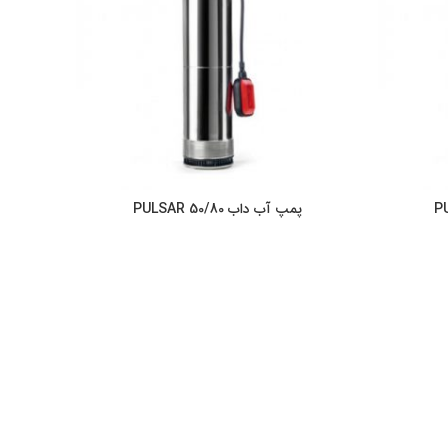
پمپ آب داب PULSAR 50/80
ر
اطلاعات بیشتر