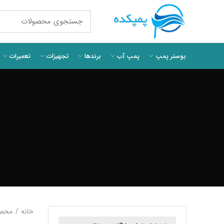
بوستر پمپ
پمپ آب
برندها
تجهیزات
تعمیرات
خانه
محصو