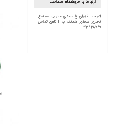
ارتباط با فروشگاه صداقت
آدرس : تهران خ سعدی جنوبی مجتمع
تجاری سعدی همکف پ 11 تلفن تماس :
33948740
پم