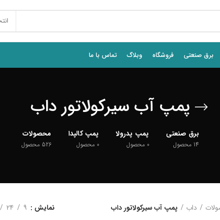
انت
برق صنعتی
فروشگاه
وبلاگ
تماس با ما
پمپ آب سیرکولاتور داب
برق صنعتی
پمپ پدرولا
پمپ کالپدا
محصولات
14
محصول
0
محصول
0
محصول
526
محصول
لات
داب
پمپ آب سیرکولاتور داب
نمایش
9
24