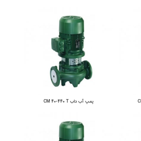
پمپ آب داب CM 40-440 T
ر
اطلاعات بیشتر