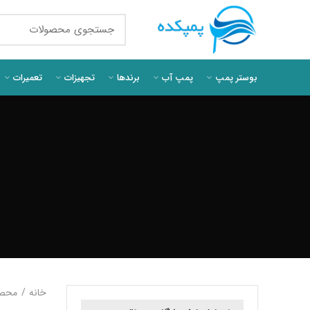
بوستر پمپ
پمپ آب
برندها
تجهیزات
تعمیرات
خانه
محصو