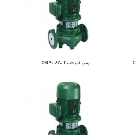
پمپ آب داب CM 40-870 T
ر
اطلاعات بیشتر