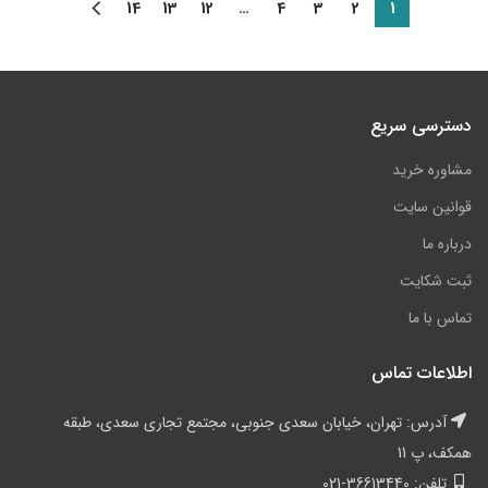
14
13
12
…
4
3
2
1
دسترسی سریع
مشاوره خرید
قوانین سایت
درباره ما
ثبت شکایت
تماس با ما
اطلاعات تماس
آدرس: تهران، خیابان سعدی جنوبی، مجتمع تجاری سعدی، طبقه
همکف، پ 11
تلفن: 36613440-021