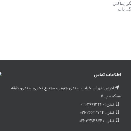
گی پنتاکس
گی داب
اطلاعات تماس
آدرس: تهران، خیابان سعدی جنوبی، مجتمع تجاری سعدی، طبقه
همکف، پ 11
تلفن: 36613440-021
تلفن: 36613744-021
تلفن: 33948740-021