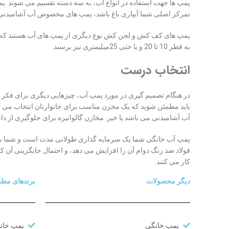
پمپ ها جهت استفاده در انواع آب، به سه دسته تقسیم می شوند. پم
تمرکز اصلی شما آبیاری باغ باشد، پمپ های مخصوص آب آشامیدنی ب
پمپ های کف کش و لجن کش نوع دیگری از پمپ های آب هستند که جهت
به قطر 10 تا 20 و یا حتی 25میلیمتری نیز برسند.
انتخاب درست
در هنگام تصمیم گیری در مورد پمپ آب، چیزهایی دیگری برای فکر 
باید مطمئن شوید که یک مخزن مناسب برای خانوارتان انتخاب می ک
آب آشامیدنی می باشد یا خیر. مخازن گالوانیزه برای جلوگیری از 
پمپ آب خانگی شما یک سرمایه گذاری طولانی مدت است و شما باید ا
فولاد ضد زنگ دوام آن را افزایش می دهد، و احتمال جایگزینی آن کم
کار می کنند.
دیگر محصولات
برندهای مط
پمپ خانگی
پمپ خانگ