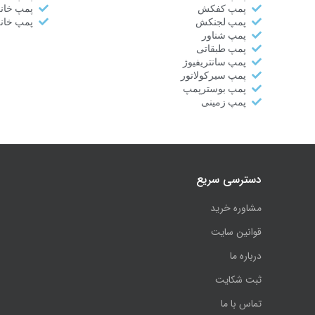
پمپ کفکش
پمپ خان
پمپ لجنکش
پمپ خان
پمپ شناور
پمپ طبقاتی
پمپ سانتریفیوژ
پمپ سیرکولاتور
پمپ بوسترپمپ
پمپ زمینی
دسترسی سریع
مشاوره خرید
قوانین سایت
درباره ما
ثبت شکایت
تماس با ما