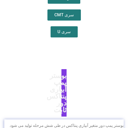
سری CMT
سری U
بوستر
پمپ
آبیاری
پنتاکس
دور
ثابت
بوستر پمپ دور متغیر آبیاری پنتاکس در طی شش مرحله تولید می شود.