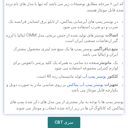
که این ۶ مرحله مطابق توضیحات زیر می باشد که تنها با مدل های نام برده
شده قابل مونتاژ هستند.
در بوستر پمپ های آبرسانی پنتاکس، از تابلو برق اشنایدر فرانسه تک
ضرب و دو ضرب استفاده می شود..
اتصالات
بوستر های تولید شده از جنس برنجی مدل CIMM ایتالیا با لرزه
گیر ارتعاشات صنعتی ایران است.
منبع دیافراگمی
بوستر پمپ ها یک منبع صد لیتری محصول مشترک
ایران و ایتالیا می باشد.
یک
مانومتر
صفحه ده سانتی به همراه یک کلید پرشر دانفوس برای
لوازم کنترلی مجموعه استفاده می شود.
کلکتور
بوستر پمپ آب
لوله مانیسمان رده 40 است.
تجهیزات
بوستر پمپ آب پنتاکس
بر روی شاسی مادر به صورت دوبل و
یکپارچه قابل مونتاژ می باشد.
بوستر پمپ ها با توجه به نیاز مشتری از بین مدل های ذکر شده پمپ های
پنتاکس که کاتالوگ آن ها در زیر ارائه شده انتخاب و مونتاژ می شوند.
سری CBT