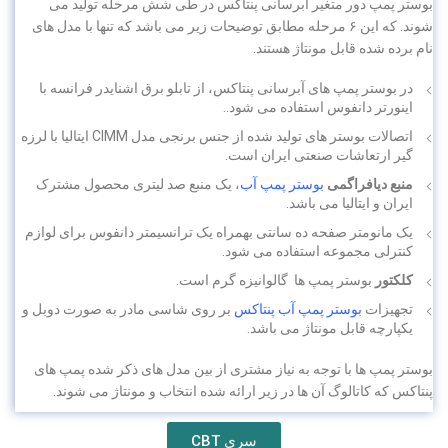
بوستر پمپ دور متغیر آبرسانی پنتاکس در طی شش مرحله تولید می
شوند. که این ۶ مرحله مطابق توضیحات زیر می باشد که تنها با مدل های
نام برده شده قابل مونتاژ هستند.
در بوستر پمپ های آبرسانی پنتاکس، از تابلو برق اشنایدر فرانسه با
اینورتر دانفوس استفاده می شود..
اتصالات بوستر های تولید شده از جنس برنجی مدل CIMM ایتالیا با لرزه
گیر ارتعاشات صنعتی ایران است.
منبع دیافراگمی
بوستر پمپ آب
، یک منبع صد لیتری محصول مشترک
ایران و ایتالیا می باشد.
یک مانومتر صفحه ده سانتی بهمراه یک ترانسیمتر دانفوس برای لوازم
کنترلی مجموعه استفاده می شود.
کلکتور
بوستر پمپ ها گالوانیزه گرم است.
تجهیزات
بوستر پمپ آب پنتاکس
بر روی شاسی مادر به صورت دوبل و
یکپارچه قابل مونتاژ می باشد.
بوستر پمپ ها با توجه به نیاز مشتری از بین مدل های ذکر شده پمپ های
پنتاکس که کاتالوگ آن ها در زیر ارائه شده انتخاب و مونتاژ می شوند.
سری CBT