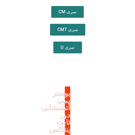
سری CM
سری CMT
سری U
بوستر
پمپ
آتشنشانی
دور
ثابت
پنتاکس