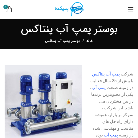
0
بوستر پمپ آب پنتاکس
خانه
بوستر پمپ آب پنتاکس
شرکت
پمپ آب پنتاکس
با بیش از 25 سال فعالیت
در زمینه صنعت
پمپ آب
،
یکی از محبوبترین برندها
در بین مشتریان می
باشد. این شرکت با
تمرکز بر بازار، همیشه
دارای راه حل های
مناسب و مهندسی شده
در زمینه
پمپ آب
بوده