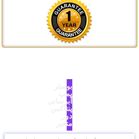
بوستر
پمپ
آبرسانی
پنتاکس
دور
متغیر