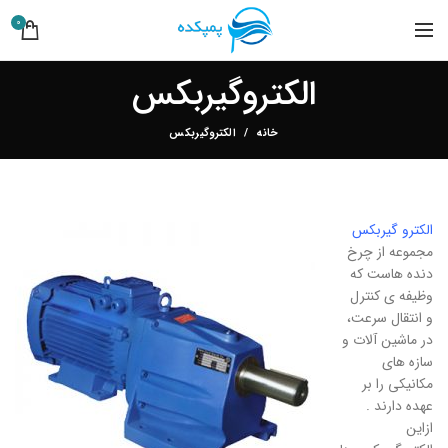
0
الکتروگیربکس
خانه
الکتروگیربکس
الکترو گیربکس
مجموعه از چرخ
دنده هاست که
وظیفه ی کنترل
و انتقال سرعت،
در ماشین آلات و
سازه های
مکانیکی را بر
عهده دارند .
ازاین