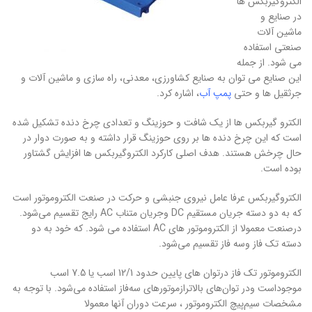
الکتروگیربکس ها
در صنایع و
ماشین آلات
صنعتی استفاده
می شود. از جمله
این صنایع می توان به صنایع کشاورزی، معدنی، راه سازی و ماشین آلات و
جرثقیل ها و حتی
پمپ آب
، اشاره کرد.
الکترو گیربکس ها از یک شافت و حوزینگ و تعدادی چرخ دنده تشکیل شده
است که این چرخ دنده ها بر روی حوزینگ قرار داشته و به صورت دوار در
حال چرخش هستند. هدف اصلی کارکرد الکتروگیربکس ها افزایش گشتاور
بوده است.
الکتروگیربکس عرفا عامل نیروی جنبشی و حرکت در صنعت الکتروموتور است
که به دو دسته جریان مستقیم DC وجریان متناب AC رایج تقسیم می‌شود.
در‌صنعت معمولا‌ از الکتروموتور های AC استفاده می شود. که خود به دو
دسته تک فاز وسه فاز تقسیم می‌شود.
الکتروموتور تک فاز درتوان های پایین حد‌ود 12/1 اسب یا 7.5 اسب
موجوداست ودر توان‌های بالاتر‌از‌موتورهای سه‌فاز استفاده می‌شود‌. با توجه به
مشخصات سیم‌پیچ الکتروموتور ، سرعت دوران‌ آنها معمولا‌